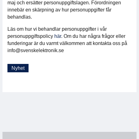
maj och ersätter personuppgiftslagen. Förordningen
För medlemmar
innebär en skärpning av hur personuppgifter får
behandlas.
Medlemsinternt
Läs om hur vi behandlar personuppgifter i vår
personuppgiftspolicy
här
. Om du har några frågor eller
Handböcker
funderingar är du varmt välkommen att kontakta oss på
info@svenskelektronik.se
Direktiv och regler
Nyhet
Fokusgrupper
Elektronikmässan
Stora Elektronikdagen
Om oss
Om Svensk Elektronik