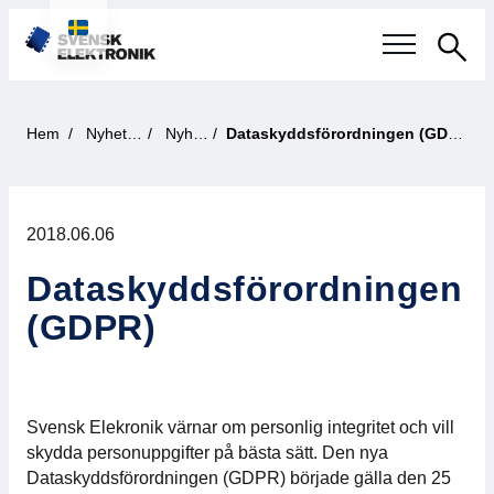
Sök
Svensk elektronikindustri
Hem
Nyheter
Nyhet
Dataskyddsförordningen (GDPR)
Aktuellt
2018.06.06
Våra frågor
Dataskyddsförordningen
Fokusområden
(GDPR)
Aktuella projekt
Smartare Elektroniksystem
Svensk Elekronik värnar om personlig integritet och vill
skydda personuppgifter på bästa sätt. Den nya
Internationellt Samarbete
Dataskyddsförordningen (GDPR) började gälla den 25