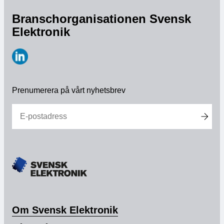
Branschorganisationen Svensk
Medlemskap
Elektronik
Våra medlemmar
Styrelse
https://www.linkedin.com/company/svensk-
elektronik
Prenumerera på vårt nyhetsbrev
Sektioner & Forum
Svensk Elektronik i media
SCAPE 2026
Om Svensk Elektronik