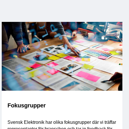
Fokusgrupper
Svensk Elektronik har olika fokusgrupper där vi träffar
representanter för branschen och tar in feedback för