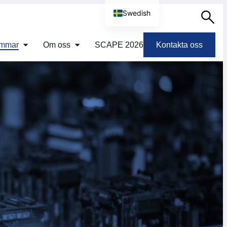
Swedish
Sök
English
emmar
Om oss
SCAPE 2026
Kontakta oss