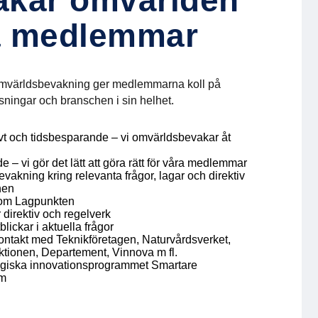
akar omvärlden
a medlemmar
omvärldsbevakning ger medlemmarna koll på
tsningar och branschen i sin helhet.
vt och tidsbesparande – vi omvärldsbevakar åt
– vi gör det lätt att göra rätt för våra medlemmar
akning kring relevanta frågor, lagar och direktiv
hen
om Lagpunkten
 direktiv och regelverk
blickar i aktuella frågor
ntakt med Teknikföretagen, Naturvårdsverket,
tionen, Departement, Vinnova m fl.
tegiska innovationsprogrammet Smartare
em