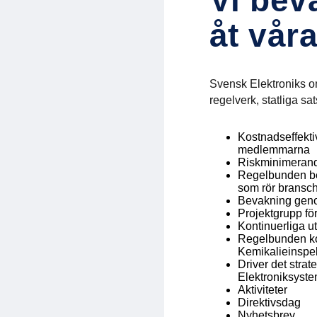
Vi bev
åt vår
Svensk Elektroniks 
regelverk, statliga sa
Kostnadseffekti
medlemmarna
Riskminimerande 
Regelbunden bev
som rör bransc
Bevakning gen
Projektgrupp för
Kontinuerliga ut
Regelbunden ko
Kemikalieinspek
Driver det stra
Elektroniksyst
Aktiviteter
Direktivsdag
Nyhetsbrev