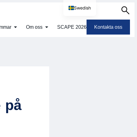
Swedish
Sök
English
emmar
Om oss
SCAPE 2026
Kontakta oss
é på