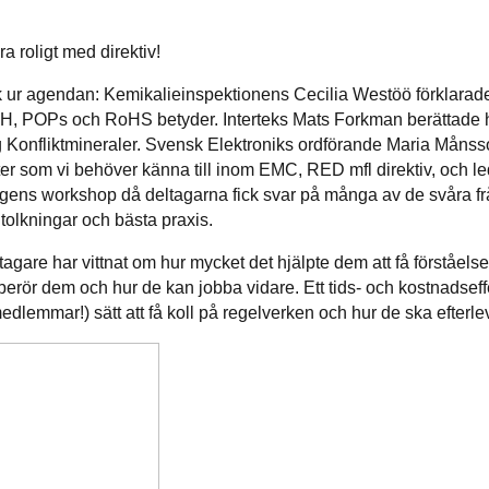
a roligt med direktiv!
k ur agendan: Kemikalieinspektionens Cecilia Westöö förklara
, POPs och RoHS betyder. Interteks Mats Forkman berättade h
g Konfliktmineraler. Svensk Elektroniks ordförande Maria Måns
ter som vi behöver känna till inom EMC, RED mfl direktiv, och l
gens workshop då deltagarna fick svar på många av de svåra f
 tolkningar och bästa praxis.
gare har vittnat om hur mycket det hjälpte dem att få förståelse
berör dem och hur de kan jobba vidare. Ett tids- och kostnadseffe
medlemmar!) sätt att få koll på regelverken och hur de ska efterle