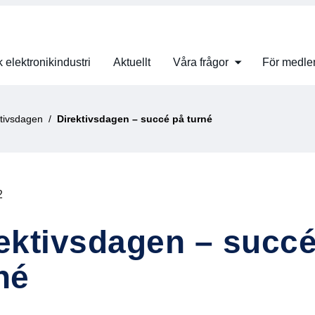
 elektronikindustri
Aktuellt
Våra frågor
För medl
ktivsdagen
Direktivsdagen – succé på turné
2
ektivsdagen – succ
né