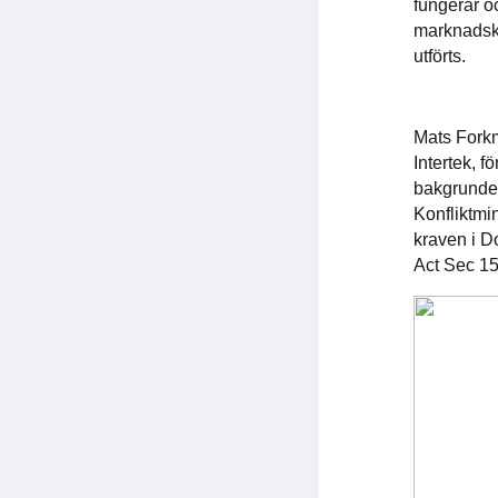
fungerar o
marknadsko
utförts.
Mats Fork
Intertek, fö
bakgrunden
Konfliktmi
kraven i D
Act Sec 1