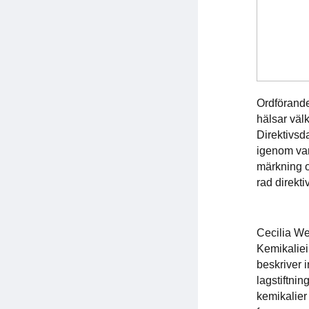
Ordförand
hälsar väl
Direktivsd
igenom va
märkning o
rad direktiv
Cecilia We
Kemikaliei
beskriver 
lagstiftnin
kemikalier 