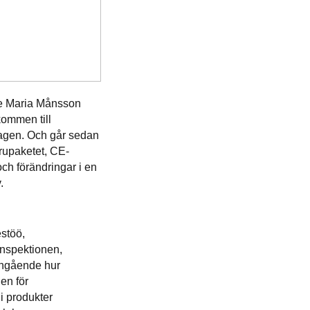
e Maria Månsson
kommen till
agen. Och går sedan
rupaketet, CE-
ch förändringar i en
.
stöö,
nspektionen,
ingående hur
gen för
i produkter