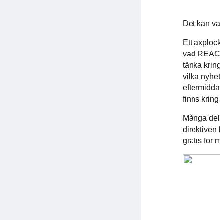
Det kan var
Ett axploc
vad REACH
tänka krin
vilka nyhe
eftermidda
finns kring
Många delta
direktiven 
gratis för 