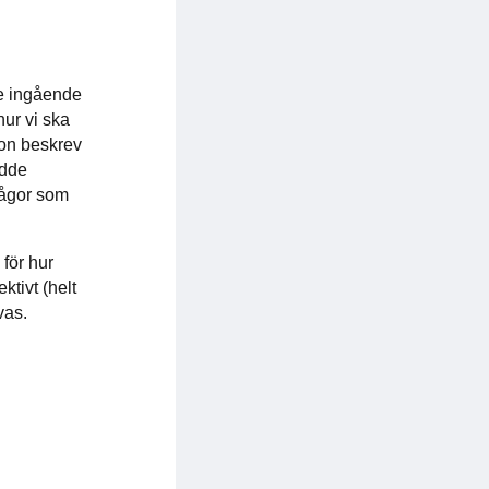
de ingående
ur vi ska
son beskrev
edde
rågor som
 för hur
ktivt (helt
vas.