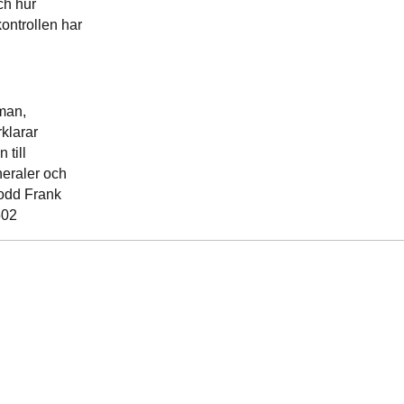
ch hur
ntrollen har
man,
rklarar
 till
neraler och
odd Frank
502