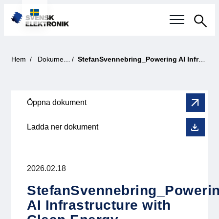
Sök
Svensk elektronikindustri
Hem
Dokument
StefanSvennebring_Powering AI Infrastructure with Clean Energy
Aktuellt
Öppna dokument
Våra frågor
Ladda ner dokument
Fokusområden
Aktuella projekt
2026.02.18
Smartare Elektroniksystem
StefanSvennebring_Poweri
AI Infrastructure with
Internationellt Samarbete