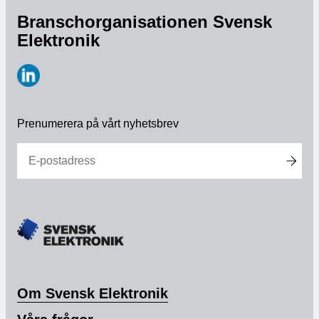
Branschorganisationen Svensk
Medlemskap
Elektronik
Våra medlemmar
https://www.linkedin.com/company/svensk-
Styrelse
elektronik
Prenumerera på vårt nyhetsbrev
Sektioner & Forum
Svensk Elektronik i media
SCAPE 2026
Om Svensk Elektronik