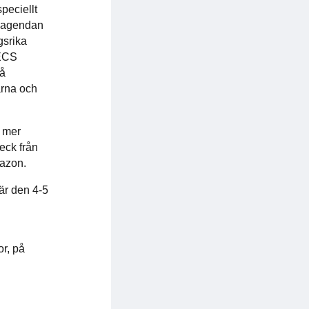
speciellt
å agendan
gsrika
 ECS
på
arna och
h mer
eck från
mazon.
är den 4-5
r, på