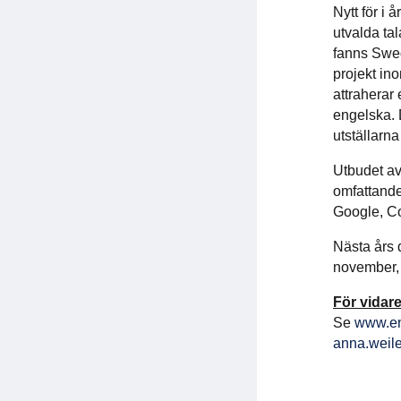
Nytt för i 
utvalda ta
fanns Swed
projekt in
attraherar 
engelska. 
utställarna
Utbudet av
omfattande
Google, Co
Nästa års
november, 
För vidare
Se
www.em
anna.weil