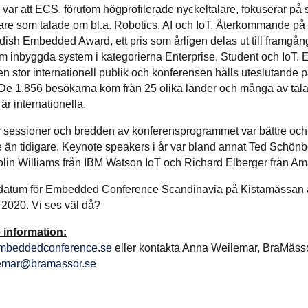
år var att ECS, förutom högprofilerade nyckeltalare, fokuserar på 
lare som talade om bl.a. Robotics, AI och IoT. Återkommande p
ish Embedded Award, ett pris som årligen delas ut till framgån
om inbyggda system i kategorierna Enterprise, Student och IoT.
en stor internationell publik och konferensen hålls uteslutande 
De 1.856 besökarna kom från 25 olika länder och många av tal
 är internationella.
 sessioner och bredden av konferensprogrammet var bättre oc
 än tidigare. Keynote speakers i år var bland annat Ted Schönb
lin Williams från IBM Watson IoT och Richard Elberger från A
 datum för Embedded Conference Scandinavia på Kistamässan 
2020. Vi ses väl då?
 information:
beddedconference.se
eller kontakta Anna Weilemar, BraMässo
emar@bramassor.se