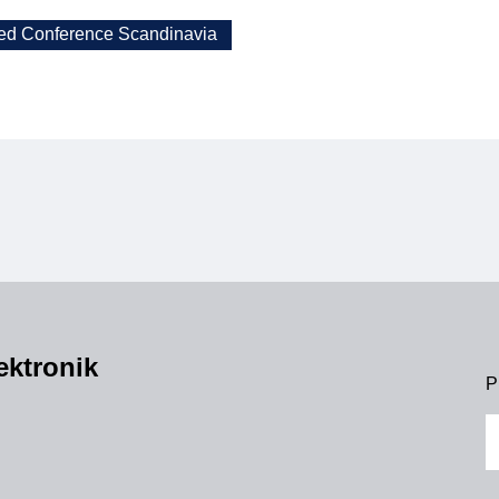
d Conference Scandinavia
ektronik
P