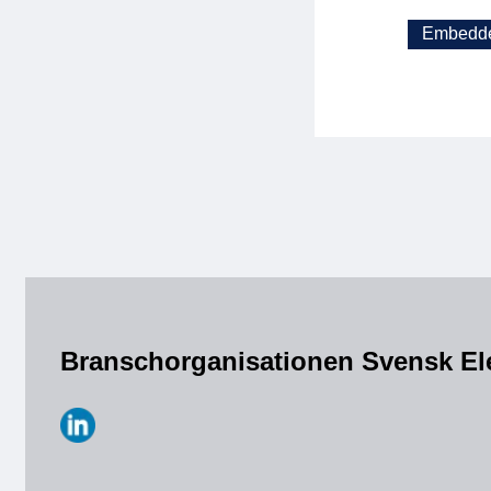
Embedde
Branschorganisationen Svensk El
https://www.linkedin.com/company/svensk-
elektronik