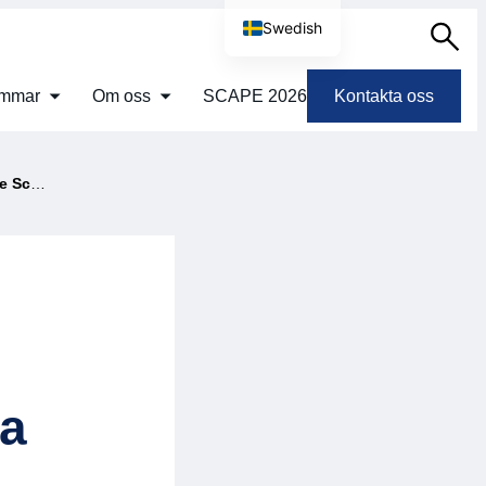
Swedish
Sök
English
emmar
Om oss
SCAPE 2026
Kontakta oss
navia
ia