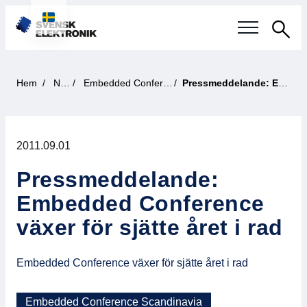
Sök
Svensk elektronikindustri
Hem
Nyheter
Embedded Conference Scandinavia
Pressmeddelande: Embedded Conference växer för sjätte året i rad
Aktuellt
2011.09.01
Våra frågor
Pressmeddelande:
Fokusområden
Embedded Conference
Aktuella projekt
växer för sjätte året i rad
Smartare Elektroniksystem
Embedded Conference växer för sjätte året i rad
Internationellt Samarbete
Embedded Conference Scandinavia