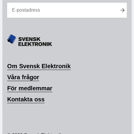
Medlemskap
Våra medlemmar
Styrelse
Sektioner & Forum
Om Svensk Elektronik
Svensk Elektronik i media
Våra frågor
SCAPE 2026
För medlemmar
Kontakta oss