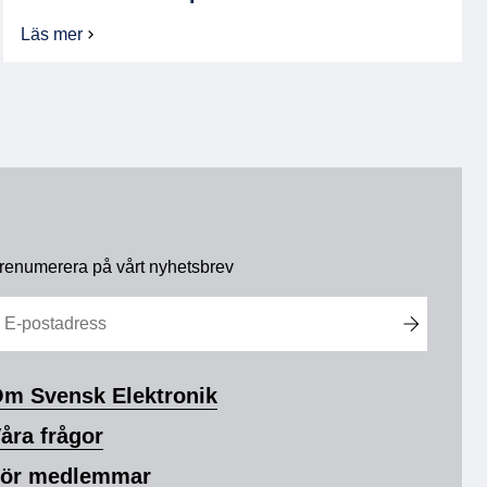
Läs mer
om
Framtidens
kompetens
renumerera på vårt nyhetsbrev
m Svensk Elektronik
åra frågor
ör medlemmar