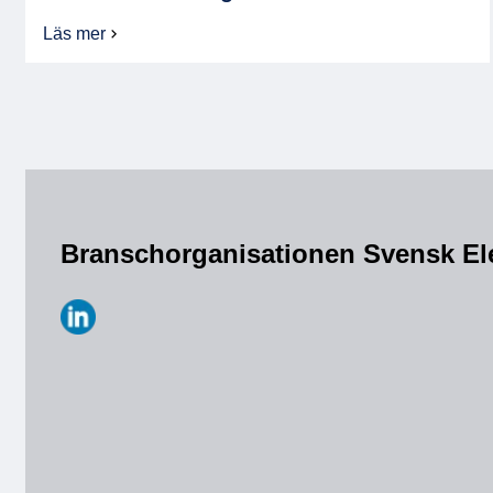
Läs mer
om
Hållbar
utveckling
Branschorganisationen Svensk El
https://www.linkedin.com/company/svensk-
elektronik