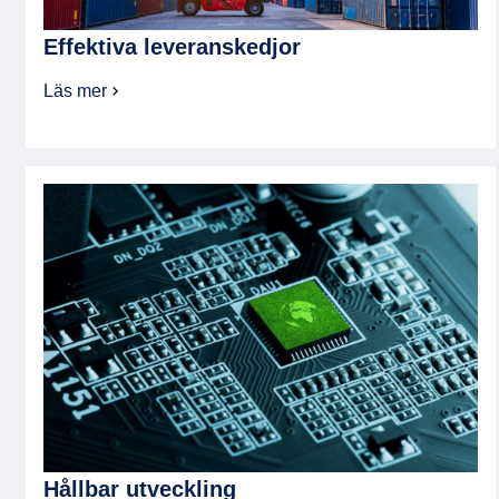
Effektiva leveranskedjor
Läs mer
om
Effektiva
leveranskedjor
Hållbar utveckling