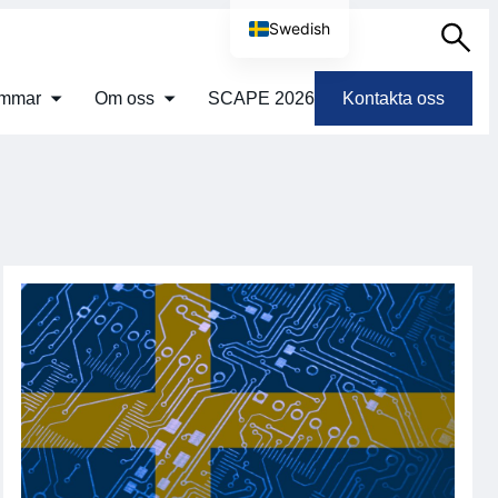
Swedish
Sök
English
emmar
Om oss
SCAPE 2026
Kontakta oss