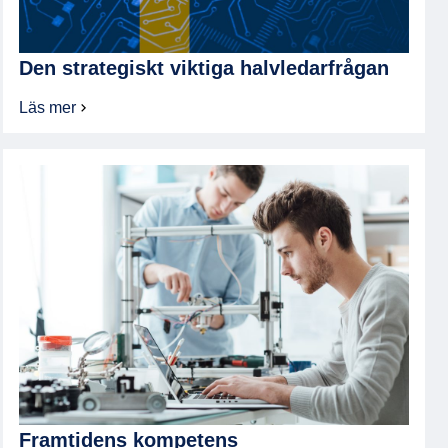
Den strategiskt viktiga halvledarfrågan
Läs mer
om
Den
strategiskt
viktiga
halvledarfrågan
Framtidens kompetens