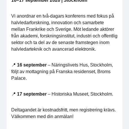
16–17 september 2026 | Stockholm
För medlemmar
Vi anordnar en två-dagars konferens med fokus på
Medlemsinternt
halvledarforskning, innovation och samarbete
mellan Frankrike och Sverige. Möt ledande aktörer
från akademi, forskningsinstitut, industri och offentlig
Handböcker
sektor och ta del av de senaste framstegen inom
halvledarteknik och avancerad elektronik.
Direktiv och regler
📍
16 september
– Näringslivets Hus, Stockholm,
Fokusgrupper
följt av mottagning på Franska residenset, Broms
Palace.
Elektronikmässan
📍
17 september
– Historiska Museet, Stockholm.
Stora Elektronikdagen
Om oss
Deltagandet är kostnadsfritt, men registrering krävs.
Välkommen med din anmälan!
Om Svensk Elektronik