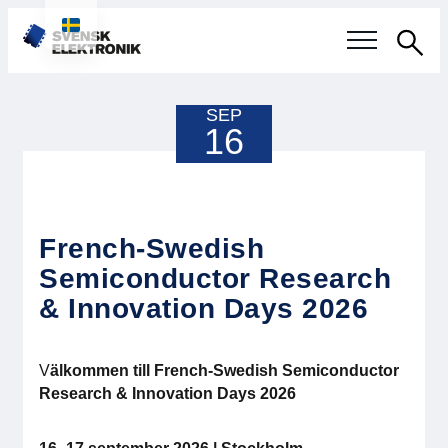
Sök
Svensk elektronikindustri
SEP
16
Aktuellt
Våra frågor
French-Swedish
Fokusområden
Semiconductor Research
& Innovation Days 2026
Aktuella projekt
Smartare Elektroniksystem
V
älkommen till French-Swedish Semiconductor
Research & Innovation Days 2026
Internationellt Samarbete