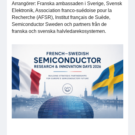
Arrangörer: Franska ambassaden i Sverige, Svensk
Medlemskap
Elektronik, Association franco-suédoise pour la
Recherche (AFSR), Institut français de Suède,
Semiconductor Sweden och partners från de
Våra medlemmar
franska och svenska halvledarekosystemen.
Styrelse
Sektioner & Forum
Svensk Elektronik i media
SCAPE 2026