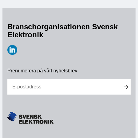
Medlemskap
Branschorganisationen Svensk
Våra medlemmar
Elektronik
Styrelse
Sektioner & Forum
https://www.linkedin.com/company/svensk-
elektronik
Prenumerera på vårt nyhetsbrev
Svensk Elektronik i media
SCAPE 2026