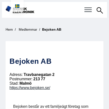
Sök
Svensk elektronikindustri
Hem
Medlemmar
Bejoken AB
Aktuellt
Våra frågor
Bejoken AB
Fokusområden
Adress:
Travbanegatan 2
Aktuella projekt
Postnummer:
213 77
Stad:
Malmö
https://www.bejoken.se/
Smartare Elektroniksystem
Internationellt Samarbete
Bejoken består av ett familjeägt företag som