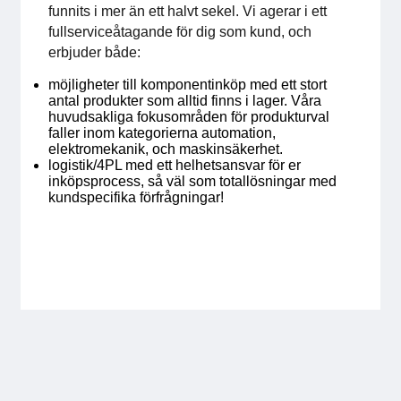
funnits i mer än ett halvt sekel. Vi agerar i ett
För medlemmar
fullserviceåtagande för dig som kund, och
erbjuder både:
Medlemsinternt
möjligheter till komponentinköp med ett stort
antal produkter som alltid finns i lager. Våra
Handböcker
huvudsakliga fokusområden för produkturval
faller inom kategorierna automation,
elektromekanik, och maskinsäkerhet.
Direktiv och regler
logistik/4PL med ett helhetsansvar för er
inköpsprocess, så väl som totallösningar med
kundspecifika förfrågningar!
Fokusgrupper
Elektronikmässan
Stora Elektronikdagen
Om oss
Om Svensk Elektronik