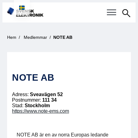
Sök
Svensk elektronikindustri
Hem
Medlemmar
NOTE AB
Aktuellt
Våra frågor
NOTE AB
Fokusområden
Adress:
Sveavägen 52
Aktuella projekt
Postnummer:
111 34
Stad:
Stockholm
https://www.note-ems.com
Smartare Elektroniksystem
Internationellt Samarbete
NOTE AB är en av norra Europas ledande