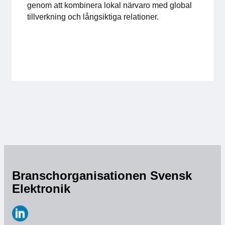
genom att kombinera lokal närvaro med global
tillverkning och långsiktiga relationer.
Medlemskap
Våra medlemmar
Styrelse
Sektioner & Forum
Svensk Elektronik i media
SCAPE 2026
Branschorganisationen Svensk
Elektronik