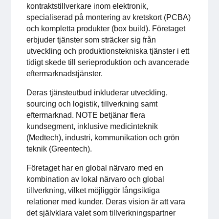
kontraktstillverkare inom elektronik,
För medlemmar
specialiserad på montering av kretskort (PCBA)
och kompletta produkter (box build). Företaget
Medlemsinternt
erbjuder tjänster som sträcker sig från
utveckling och produktionstekniska tjänster i ett
Handböcker
tidigt skede till serieproduktion och avancerade
eftermarknadstjänster.
Direktiv och regler
Deras tjänsteutbud inkluderar utveckling,
sourcing och logistik, tillverkning samt
Fokusgrupper
eftermarknad. NOTE betjänar flera
kundsegment, inklusive medicinteknik
Elektronikmässan
(Medtech), industri, kommunikation och grön
teknik (Greentech).
Stora Elektronikdagen
Företaget har en global närvaro med en
kombination av lokal närvaro och global
Om oss
tillverkning, vilket möjliggör långsiktiga
relationer med kunder. Deras vision är att vara
Om Svensk Elektronik
det självklara valet som tillverkningspartner