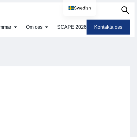
Swedish
Sök
English
emmar
Om oss
SCAPE 2026
Kontakta oss