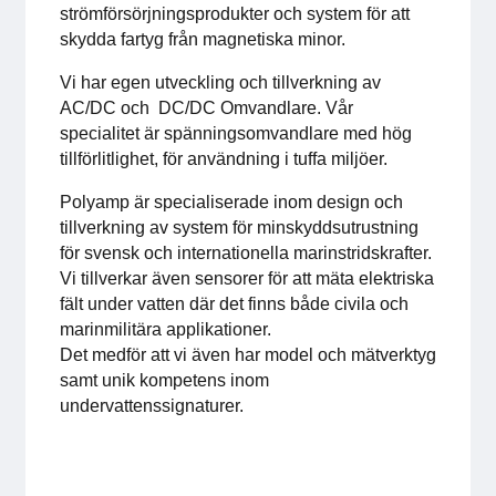
strömförsörjningsprodukter och system för att
För medlemmar
skydda fartyg från magnetiska minor.
Medlemsinternt
Vi har egen utveckling och tillverkning av
AC/DC och DC/DC Omvandlare. Vår
specialitet är spänningsomvandlare med hög
Handböcker
tillförlitlighet, för användning i tuffa miljöer.
Direktiv och regler
Polyamp är specialiserade inom design och
tillverkning av system för minskyddsutrustning
Fokusgrupper
för svensk och internationella marinstridskrafter.
Vi tillverkar även sensorer för att mäta elektriska
fält under vatten där det finns både civila och
Elektronikmässan
marinmilitära applikationer.
Det medför att vi även har model och mätverktyg
Stora Elektronikdagen
samt unik kompetens inom
undervattenssignaturer.
Om oss
Om Svensk Elektronik