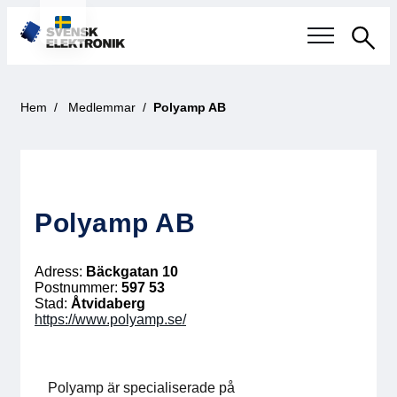
Sök
Svensk elektronikindustri
Hem
Medlemmar
Polyamp AB
Aktuellt
Våra frågor
Polyamp AB
Fokusområden
Adress:
Bäckgatan 10
Aktuella projekt
Postnummer:
597 53
Stad:
Åtvidaberg
https://www.polyamp.se/
Smartare Elektroniksystem
Internationellt Samarbete
Polyamp är specialiserade på