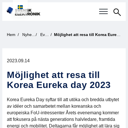
Sök
Svensk elektronikindustri
Hem
Nyheter
Event
Möjlighet att resa till Korea Eureka day 2023
Aktuellt
2023.09.14
Våra frågor
Möjlighet att resa till
Fokusområden
Korea Eureka day 2023
Aktuella projekt
Korea Eureka Day syftar till att utöka och bredda utbytet
Smartare Elektroniksystem
av idéer och samarbetet mellan koreanska och
europeiska FoU-intressenter Årets evenemang kommer
att fokusera på nästa generations halvledare, framtida
Internationellt Samarbete
energi och mobilitet. Deltagarna får möjlighet att lära sig