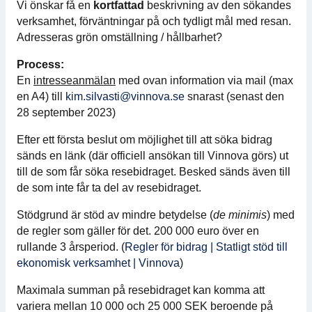
Vi önskar få en
kortfattad
beskrivning av den sökandes
verksamhet, förväntningar på och tydligt mål med resan.
Medlemskap
Adresseras grön omställning / hållbarhet?
Våra medlemmar
Process:
En
intresseanmälan
med ovan information via mail (max
Styrelse
en A4) till
kim.silvasti@vinnova.se
snarast (senast den
28 september 2023)
Sektioner & Forum
Efter ett första beslut om möjlighet till att söka bidrag
sänds en länk (där officiell ansökan till Vinnova görs) ut
Svensk Elektronik i media
till de som får söka resebidraget. Besked sänds även till
de som inte får ta del av resebidraget.
SCAPE 2026
Stödgrund är stöd av mindre betydelse (
de minimis
) med
de regler som gäller för det. 200 000 euro över en
rullande 3 årsperiod. (
Regler för bidrag | Statligt stöd till
ekonomisk verksamhet | Vinnova
)
Maximala summan på resebidraget kan komma att
variera mellan 10 000 och 25 000 SEK beroende på