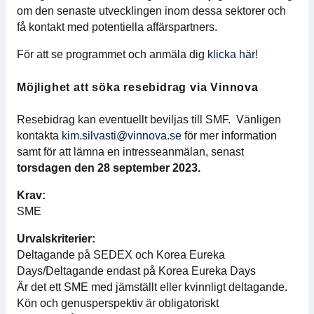
om den senaste utvecklingen inom dessa sektorer och
För medlemmar
få kontakt med potentiella affärspartners.
Medlemsinternt
För att se programmet och anmäla dig
klicka här!
Möjlighet att söka resebidrag via Vinnova
Handböcker
Resebidrag kan eventuellt beviljas till SMF. Vänligen
Direktiv och regler
kontakta
kim.silvasti@vinnova.se
för mer information
samt för att lämna en intresseanmälan, senast
Fokusgrupper
torsdagen den 28 september 2023.
Elektronikmässan
Krav:
SME
Stora Elektronikdagen
Urvalskriterier:
Deltagande på SEDEX och Korea Eureka
Om oss
Days/Deltagande endast på Korea Eureka Days
Är det ett SME med jämställt eller kvinnligt deltagande.
Om Svensk Elektronik
Kön och genusperspektiv är obligatoriskt