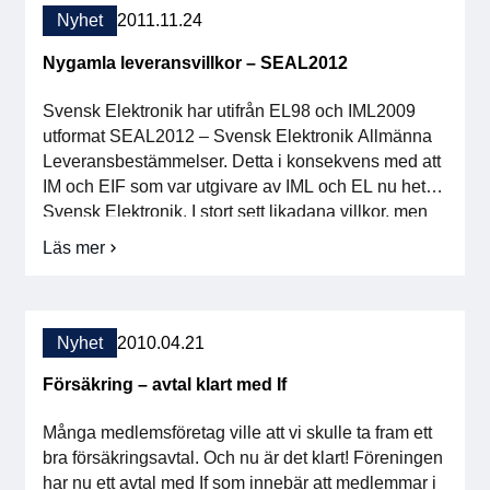
S.E.E.
Nyhet
2011.11.24
!
Nygamla leveransvillkor – SEAL2012
Svensk Elektronik har utifrån EL98 och IML2009
utformat SEAL2012 – Svensk Elektronik Allmänna
Leveransbestämmelser. Detta i konsekvens med att
IM och EIF som var utgivare av IML och EL nu heter
Svensk Elektronik. I stort sett likadana villkor, men
nu med ”rätt” namn. SEAL2012 finns att ladda ner –
Läs mer
om
se under Affärsvillkor. En service till […]
Nygamla
leveransvillkor
–
SEAL2012
Nyhet
2010.04.21
Försäkring – avtal klart med If
Många medlemsföretag ville att vi skulle ta fram ett
bra försäkringsavtal. Och nu är det klart! Föreningen
har nu ett avtal med If som innebär att medlemmar i