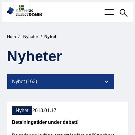
Sök
Svensk elektronikindustri
Hem
Nyheter
Nyhet
Aktuellt
Nyheter
Våra frågor
Fokusområden
Aktuella projekt
Nyhet
2013.01.17
Smartare Elektroniksystem
Betalningstider under debatt!
Internationellt Samarbete