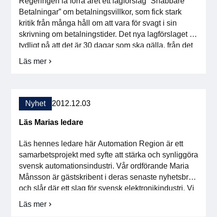
Regeringen la förra året ett lagförslag ”Snabbare
För medlemmar
Betalningar” om betalningsvillkor, som fick stark
kritik från många håll om att vara för svagt i sin
skrivning om betalningstider. Det nya lagförslaget är
Medlemsinternt
tydligt på att det är 30 dagar som ska gälla, från det
att fakturan skickas. Branschorganisationen
Handböcker
Läs mer
om
välkomnar tydligheten i det nya lagförslaget och
Betalningstider
framhåller […]
under
Direktiv och regler
debatt!
Nyhet
2012.12.03
Fokusgrupper
Läs Marias ledare
Elektronikmässan
Läs hennes ledare här Automation Region är ett
samarbetsprojekt med syfte att stärka och synliggöra
Stora Elektronikdagen
svensk automationsindustri. Vår ordförande Maria
Månsson är gästskribent i deras senaste nyhetsbrev
Om oss
och slår där ett slag för svensk elektronikindustri. Vi
gör oss synliga både här och där!
Läs mer
om
Om Svensk Elektronik
Läs