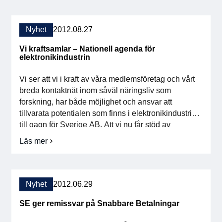
Marias
Medlemskap
ledare
Nyhet
2012.08.27
Våra medlemmar
Vi kraftsamlar – Nationell agenda för
elektronikindustrin
Styrelse
Vi ser att vi i kraft av våra medlemsföretag och vårt
breda kontaktnät inom såväl näringsliv som
Sektioner & Forum
forskning, har både möjlighet och ansvar att
tillvarata potentialen som finns i elektronikindustrin,
Svensk Elektronik i media
till gagn för Sverige AB. Att vi nu får stöd av
VINNOVA är ett klart erkännande av betydelsen av
Läs mer
SCAPE 2026
om
vår bransch. Det här ger oss […]
Vi
kraftsamlar
–
Nationell
Nyhet
2012.06.29
agenda
för
SE ger remissvar på Snabbare Betalningar
elektronikindustrin