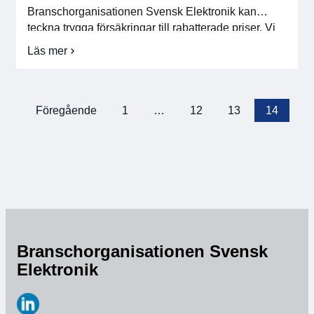
Branschorganisationen Svensk Elektronik kan
teckna trygga försäkringar till rabatterade priser. Vi
har ett tvåårsavtal med If. Då If tror på oss som grupp
Läs mer
om
har vi förhandlat fram […]
Försäkring
–
avtal
klart
Föregående
1
…
12
13
14
Sidnumrering
med
If
för
inlägg
Branschorganisationen Svensk
Elektronik