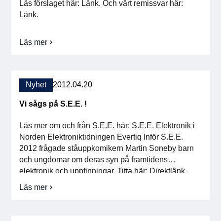
Läs förslaget här: Länk. Och vårt remissvar här:
Länk.
Läs mer
om
SE
ger
remissvar
på
Nyhet
2012.04.20
Snabbare
Betalningar
Vi sågs på S.E.E. !
Läs mer om och från S.E.E. här: S.E.E. Elektronik i
Norden Elektroniktidningen Evertiq Inför S.E.E.
2012 frågade ståuppkomikern Martin Soneby barn
och ungdomar om deras syn på framtidens
elektronik och uppfinningar. Titta här: Direktlänk.
Filmerna visas på S.E.E.s hemsida, www.see-
Läs mer
om
event.se, och facebook-sida,
Vi
www.facebook.com/see.event . Sprid gärna!
sågs
på