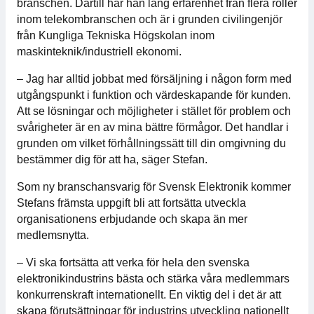
branschen. Därtill har han lång erfarenhet från flera roller
För medlemmar
inom telekombranschen och är i grunden civilingenjör
från Kungliga Tekniska Högskolan inom
maskinteknik/industriell ekonomi.
Medlemsinternt
– Jag har alltid jobbat med försäljning i någon form med
Handböcker
utgångspunkt i funktion och värdeskapande för kunden.
Att se lösningar och möjligheter i stället för problem och
Direktiv och regler
svårigheter är en av mina bättre förmågor. Det handlar i
grunden om vilket förhållningssätt till din omgivning du
Fokusgrupper
bestämmer dig för att ha, säger Stefan.
Som ny branschansvarig för Svensk Elektronik kommer
Elektronikmässan
Stefans främsta uppgift bli att fortsätta utveckla
organisationens erbjudande och skapa än mer
Stora Elektronikdagen
medlemsnytta.
– Vi ska fortsätta att verka för hela den svenska
Om oss
elektronikindustrins bästa och stärka våra medlemmars
konkurrenskraft internationellt. En viktig del i det är att
Om Svensk Elektronik
skapa förutsättningar för industrins utveckling nationellt