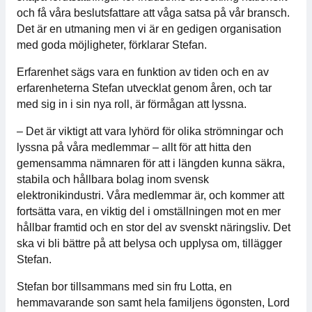
och få våra beslutsfattare att våga satsa på vår bransch.
Medlemskap
Det är en utmaning men vi är en gedigen organisation
med goda möjligheter, förklarar Stefan.
Våra medlemmar
Erfarenhet sägs vara en funktion av tiden och en av
erfarenheterna Stefan utvecklat genom åren, och tar
Styrelse
med sig in i sin nya roll, är förmågan att lyssna.
Sektioner & Forum
– Det är viktigt att vara lyhörd för olika strömningar och
lyssna på våra medlemmar – allt för att hitta den
gemensamma nämnaren för att i längden kunna säkra,
Svensk Elektronik i media
stabila och hållbara bolag inom svensk
elektronikindustri. Våra medlemmar är, och kommer att
SCAPE 2026
fortsätta vara, en viktig del i omställningen mot en mer
hållbar framtid och en stor del av svenskt näringsliv. Det
ska vi bli bättre på att belysa och upplysa om, tillägger
Stefan.
Stefan bor tillsammans med sin fru Lotta, en
hemmavarande son samt hela familjens ögonsten, Lord