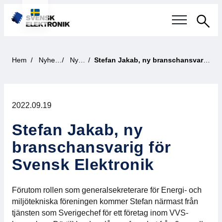
Sök
Svensk elektronikindustri
Hem
Nyheter
Nyhet
Stefan Jakab, ny branschansvarig för Svensk Elektronik
Aktuellt
2022.09.19
Våra frågor
Stefan Jakab, ny
Fokusområden
branschansvarig för
Aktuella projekt
Svensk Elektronik
Smartare Elektroniksystem
Förutom rollen som generalsekreterare för Energi- och
miljötekniska föreningen kommer Stefan närmast från
Internationellt Samarbete
tjänsten som Sverigechef för ett företag inom VVS-