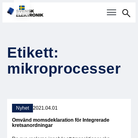
Sök
Svensk elektronikindustri
Etikett:
Aktuellt
mikroprocesser
Våra frågor
Fokusområden
Aktuella projekt
Nyhet
2021.04.01
Smartare Elektroniksystem
Omvänd momsdeklaration för Integrerade
kretsanordningar
Internationellt Samarbete