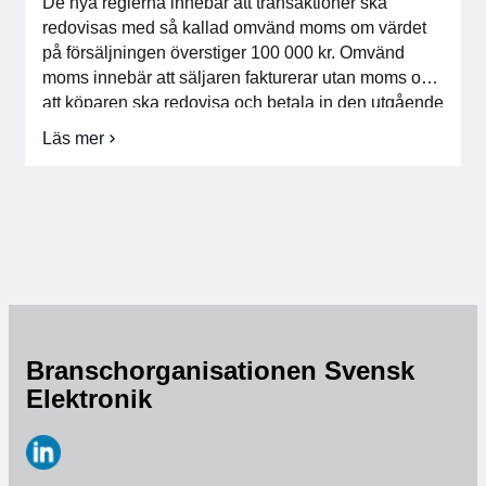
De nya reglerna innebär att transaktioner ska
För medlemmar
redovisas med så kallad omvänd moms om värdet
på försäljningen överstiger 100 000 kr. Omvänd
moms innebär att säljaren fakturerar utan moms och
Medlemsinternt
att köparen ska redovisa och betala in den utgående
momsen. Om köparen har full avdragsrätt för
Handböcker
Läs mer
om
ingående moms sker endast en redovisning i
Omvänd
momsdeklarationen, eftersom […]
momsdeklaration
Direktiv och regler
för
Integrerade
kretsanordningar
Fokusgrupper
Elektronikmässan
Stora Elektronikdagen
Branschorganisationen Svensk
Elektronik
Om oss
Om Svensk Elektronik
https://www.linkedin.com/company/svensk-