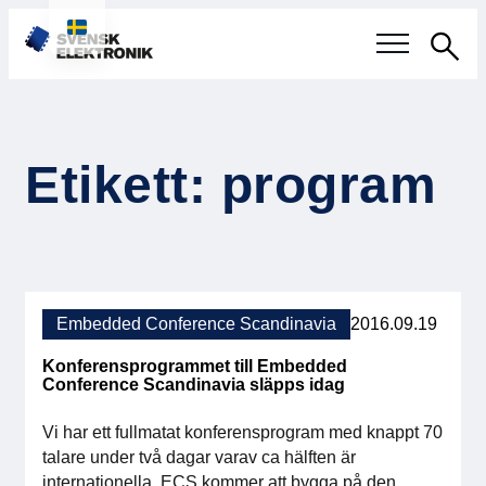
Sök
Svensk elektronikindustri
Etikett: program
Aktuellt
Våra frågor
Fokusområden
Embedded Conference Scandinavia
2016.09.19
Aktuella projekt
Konferensprogrammet till Embedded
Conference Scandinavia släpps idag
Smartare Elektroniksystem
Vi har ett fullmatat konferensprogram med knappt 70
Internationellt Samarbete
talare under två dagar varav ca hälften är
internationella. ECS kommer att bygga på den