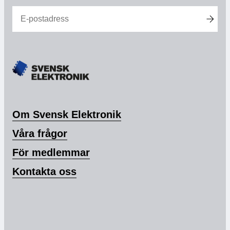
Medlemskap
Våra medlemmar
Styrelse
Sektioner & Forum
Om Svensk Elektronik
Svensk Elektronik i media
Våra frågor
SCAPE 2026
För medlemmar
Kontakta oss