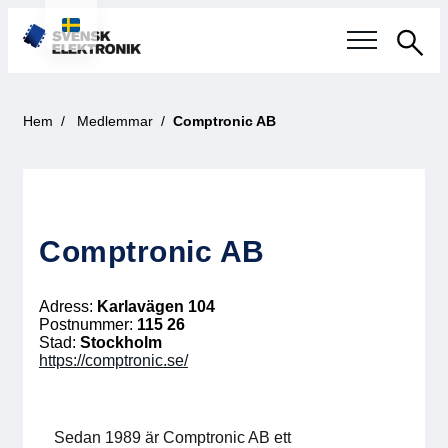
Sök
Svensk elektronikindustri
Hem
Medlemmar
Comptronic AB
Aktuellt
Våra frågor
Comptronic AB
Fokusområden
Adress:
Karlavägen 104
Aktuella projekt
Postnummer:
115 26
Stad:
Stockholm
https://comptronic.se/
Smartare Elektroniksystem
Internationellt Samarbete
Sedan 1989 är Comptronic AB ett