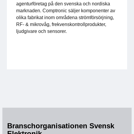
agenturföretag på den svenska och nordiska
För medlemmar
marknaden. Comptronic säljer komponenter av
olika fabrikat inom områdena strömförsörjning,
Medlemsinternt
RF- & mikrovåg, frekvenskontrollprodukter,
ljudgivare och sensorer.
Handböcker
Direktiv och regler
Fokusgrupper
Elektronikmässan
Stora Elektronikdagen
Om oss
Branschorganisationen Svensk
Om Svensk Elektronik
Elektronik