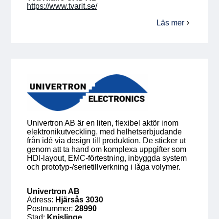
https://www.tvarit.se/
Läs mer
om
Två
Ritare
CAD
AB
Univertron AB är en liten, flexibel aktör inom
elektronikutveckling, med helhetserbjudande
från idé via design till produktion. De sticker ut
genom att ta hand om komplexa uppgifter som
HDI-layout, EMC-förtestning, inbyggda system
och prototyp-/serietillverkning i låga volymer.
Univertron AB
Adress:
Hjärsås 3030
Postnummer:
28990
Stad:
Knislinge