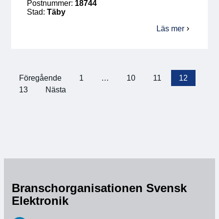
Postnummer:
18744
Stad:
Täby
Läs mer
om
W&G
Konsult
AB
Föregående
1
…
10
11
12
Sidnumrering
13
Nästa
för
inlägg
Branschorganisationen Svensk
Elektronik