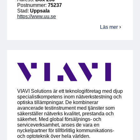
Postnummer:
75237
Stad:
Uppsala
https://www.uu.se
Läs mer
om
Uppsala
Universitet
VIAVI Solutions är ett teknologiföretag med djup
specialistkompetens inom nätverkstestning och
optiska tillämpningar. De kombinerar
avancerade testinstrument med tjänster som
säkerställer nätverks kvalitet, prestanda och
säkerhet. Med global försäljnings- och
serviceverksamhet, anses de vara en
nyckelpartner för tillförlitlig kommunikations-
och optoteknik över hela världen.