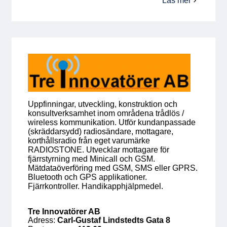
Läs mer
om
Tjeders
Medlemskap
Industri
AB
Våra medlemmar
Styrelse
Sektioner & Forum
Uppfinningar, utveckling, konstruktion och
konsultverksamhet inom områdena trådlös /
Svensk Elektronik i media
wireless kommunikation. Utför kundanpassade
(skräddarsydd) radiosändare, mottagare,
korthållsradio från eget varumärke
SCAPE 2026
RADIOSTONE. Utvecklar mottagare för
fjärrstyrning med Minicall och GSM.
Mätdataöverföring med GSM, SMS eller GPRS.
Bluetooth och GPS applikationer.
Fjärrkontroller. Handikapphjälpmedel.
Tre Innovatörer AB
Adress:
Carl-Gustaf Lindstedts Gata 8