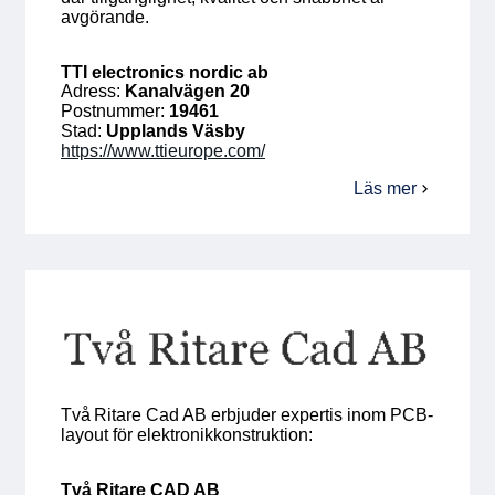
avgörande.
TTI electronics nordic ab
Adress:
Kanalvägen 20
Postnummer:
19461
Stad:
Upplands Väsby
https://www.ttieurope.com/
Läs mer
om
TTI
electronics
nordic
ab
Två Ritare Cad AB erbjuder expertis inom PCB-
layout för elektronikkonstruktion:
Två Ritare CAD AB