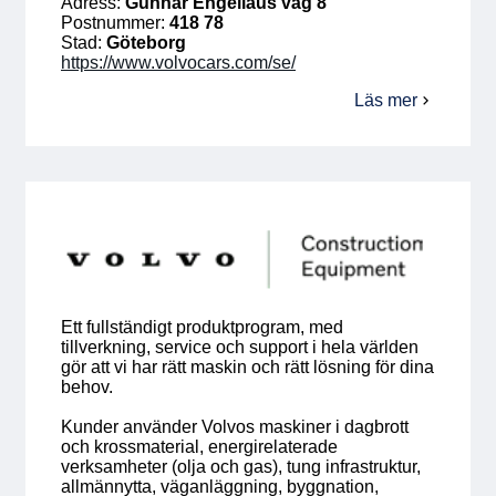
Adress:
Gunnar Engellaus väg 8
Postnummer:
418 78
Stad:
Göteborg
https://www.volvocars.com/se/
Läs mer
om
Volvo
Cars
Ett fullständigt produktprogram, med
tillverkning, service och support i hela världen
gör att vi har rätt maskin och rätt lösning för dina
behov.
Kunder använder Volvos maskiner i dagbrott
och krossmaterial, energirelaterade
verksamheter (olja och gas), tung infrastruktur,
allmännytta, väganläggning, byggnation,