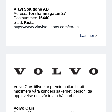
Viavi Solutions AB
Adress:
Torshamnsgatan 27
Postnummer:
16440
Stad:
Kista
https://www.viavisolutions.com/en-us
Läs mer
om
Viavi
Solutions
AB
Volvo Cars tillverkar premiumbilar för att
maximera våra kunders säkerhet, personliga
upplevelse och vår totala hållbarhet.
Volvo Cars