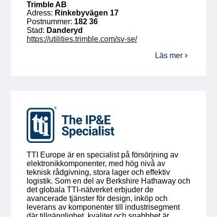
Trimble AB
Adress:
Rinkebyvägen 17
Postnummer:
182 36
Stad:
Danderyd
https://utilities.trimble.com/sv-se/
Läs mer
om
Trimble
AB
TTI Europe är en specialist på försörjning av
elektronikkomponenter, med hög nivå av
teknisk rådgivning, stora lager och effektiv
logistik. Som en del av Berkshire Hathaway och
det globala TTI-nätverket erbjuder de
avancerade tjänster för design, inköp och
leverans av komponenter till industrisegment
där tillgänglighet, kvalitet och snabbhet är