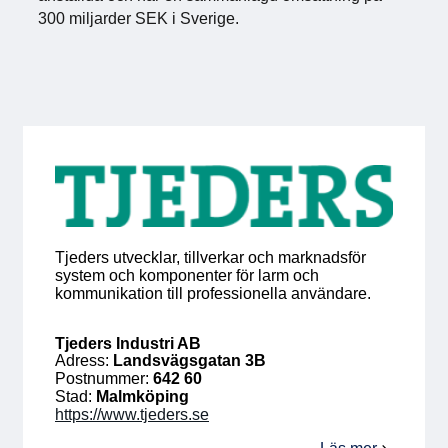
300 miljarder SEK i Sverige.
För medlemmar
Medlemsinternt
Handböcker
Direktiv och regler
Fokusgrupper
Tjeders utvecklar, tillverkar och marknadsför
system och komponenter för larm och
Elektronikmässan
kommunikation till professionella användare.
Stora Elektronikdagen
Tjeders Industri AB
Adress:
Landsvägsgatan 3B
Postnummer:
642 60
Om oss
Stad:
Malmköping
https://www.tjeders.se
Om Svensk Elektronik