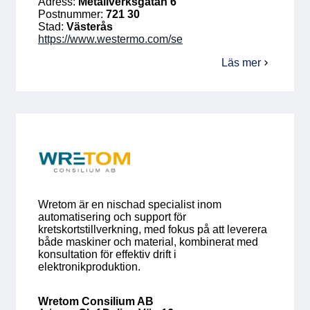
Adress:
Metallverksgatan 6
Postnummer:
721 30
Medlemskap
Stad:
Västerås
https://www.westermo.com/se
Våra medlemmar
Läs mer
om
Westermo
Styrelse
Sektioner & Forum
Svensk Elektronik i media
SCAPE 2026
Wretom är en nischad specialist inom
automatisering och support för
kretskortstillverkning, med fokus på att leverera
både maskiner och material, kombinerat med
konsultation för effektiv drift i
elektronikproduktion.
Wretom Consilium AB