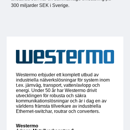
300 miljarder SEK i Sverige.
För medlemmar
Medlemsinternt
Handböcker
Direktiv och regler
Fokusgrupper
Westermo erbjuder ett komplett utbud av
industriella nätverkslösningar för system inom
Elektronikmässan
t.ex. järnväg, transport, vatten/avlopp och
energi. Under 50 år har Westermo drivit
Stora Elektronikdagen
utvecklingen för robusta och säkra
kommunikationslösningar och är i dag en av
världens främsta tillverkare av industriella
Om oss
Ethernet-switchar, routrar och converters.
Om Svensk Elektronik
Westermo