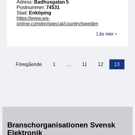
Adress:
Badhusgatan 5
Postnummer:
74531
Stad:
Enköping
https://www.we-
online.com/en/special/country/sweden
Läs mer
om
Würth Elektronik
Föregående
1
…
11
12
13
Sidnumrering
för
inlägg
Branschorganisationen Svensk
Elektronik