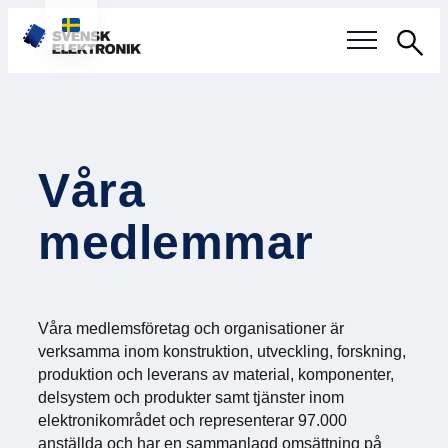
Sök
Svensk elektronikindustri
Aktuellt
Våra
Våra frågor
medlemmar
Fokusområden
Aktuella projekt
Våra medlemsföretag och organisationer är
verksamma inom konstruktion, utveckling, forskning,
Smartare Elektroniksystem
produktion och leverans av material, komponenter,
delsystem och produkter samt tjänster inom
Internationellt Samarbete
elektronikområdet och representerar 97.000
anställda och har en sammanlagd omsättning på