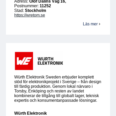
Adress:
Olof Dalins Väg 16,
Postnummer:
11252
Stad:
Stockholm
https://wretom.se
Läs mer
om
Wretom
Consilium
AB
Würth Elektronik Sweden erbjuder komplett
stöd för elektronikprojekt i Sverige – från design
till färdig produktion. Genom lokal närvaro i
Torsby, Enköping och resten av landet
kombinerar de tillgång till globalt lager, teknisk
expertis och konsumentanpassade lösningar.
Würth Elektronik