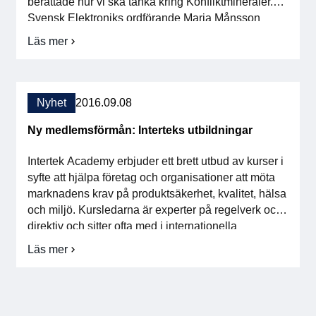
berättade hur vi ska tänka kring Konfliktmineraler.
För medlemmar
Svensk Elektroniks ordförande Maria Månsson
beskrev vilka nyheter som vi behöver känna till inom
Läs mer
om
EMC, RED mfl direktiv, och ledde eftermiddagens
Medlemsinternt
Direktivsdagen
workshop då deltagarna fick svar på många av de
–
[…]
succé
Handböcker
på
Nyhet
2016.09.08
turné
Direktiv och regler
Ny medlemsförmån: Interteks utbildningar
Fokusgrupper
Intertek Academy erbjuder ett brett utbud av kurser i
syfte att hjälpa företag och organisationer att möta
marknadens krav på produktsäkerhet, kvalitet, hälsa
Elektronikmässan
och miljö. Kursledarna är experter på regelverk och
direktiv och sitter ofta med i internationella
Stora Elektronikdagen
kommittéer för standardisering. Som medlem i
Läs mer
om
Svensk Elektronik får du 15% rabatt på öppna
Om oss
Ny
kurser hos Intertek […]
medlemsförmån:
Interteks
Om Svensk Elektronik
utbildningar