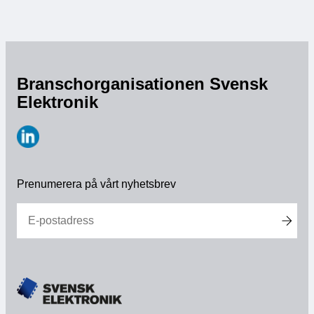
Medlemskap
Våra medlemmar
Branschorganisationen Svensk
Styrelse
Elektronik
Sektioner & Forum
https://www.linkedin.com/company/svensk-
Svensk Elektronik i media
elektronik
Prenumerera på vårt nyhetsbrev
SCAPE 2026