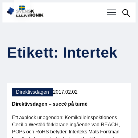
Sök
Svensk elektronikindustri
Etikett: Intertek
Aktuellt
Våra frågor
Fokusområden
Direktivsdagen
2017.02.02
Aktuella projekt
Direktivsdagen – succé på turné
Smartare Elektroniksystem
Ett axplock ur agendan: Kemikalieinspektionens
Cecilia Westöö förklarade ingående vad REACH,
Internationellt Samarbete
POPs och RoHS betyder. Interteks Mats Forkman