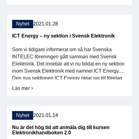
branschföreningen Svensk Elektronik och
Mötesplats
planeringen är i full gång. Se mer här i kalendariet.
Medlemskap
Elektronik
Medlemmar i Svensk […]
2022
Nyhet
2021.01.28
Våra medlemmar
ICT Energy – ny sektion i Svensk Elektronik
Styrelse
Som vi tidigare informerat om så har Svenska
INTELEC-föreningen gått samman med Svensk
Sektioner & Forum
Elektronik. Det innebär att vi nu bildat en ny sektion
inom Svensk Elektronik med namnet ICT Energy.
Svensk Elektronik i media
Den nya sektionen ICT Energy riktar sig till företag
som utvecklar, säljer eller använder produkter
Läs mer
SCAPE 2026
om
avsedda att generera, omvandla, lagra, distribuera
ICT
och övervaka energi till […]
Energy
–
ny
Nyhet
2021.01.14
sektion
i
Nu är det hög tid att anmäla dig till kursen
Svensk
Elektronikhandboken 2.0
Elektronik