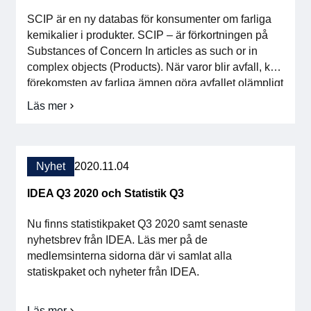
SCIP är en ny databas för konsumenter om farliga
kemikalier i produkter. SCIP – är förkortningen på
Substances of Concern In articles as such or in
complex objects (Products). När varor blir avfall, kan
förekomsten av farliga ämnen göra avfallet olämpligt
för återvinning. Inom EU finns ett mål om giftfria
Läs mer
om
materialkretslopp. För att främja en […]
Vad
är
SCIP
och
Nyhet
2020.11.04
på
vilket
IDEA Q3 2020 och Statistik Q3
sätt
angår
Nu finns statistikpaket Q3 2020 samt senaste
det
mig?
nyhetsbrev från IDEA. Läs mer på de
medlemsinterna sidorna där vi samlat alla
statiskpaket och nyheter från IDEA.
Läs mer