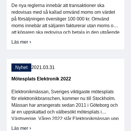
De nya reglerna innebär att transaktioner ska
För medlemmar
redovisas med så kallad omvänd moms om värdet
på försäljningen överstiger 100 000 kr. Omvänd
Medlemsinternt
moms innebär att säljaren fakturerar utan moms och
att köparen ska redovisa och betala in den utgående
Handböcker
momsen. Om köparen har full avdragsrätt för
Läs mer
om
ingående moms sker endast en redovisning i
Omvänd
Direktiv och regler
momsdeklarationen, eftersom […]
momsdeklaration
för
Integrerade
Fokusgrupper
Nyhet
2021.03.31
kretsanordningar
Mötesplats Elektronik 2022
Elektronikmässan
Elektronikmässan, Sveriges viktigaste mötesplats
Stora Elektronikdagen
för elektronikbranschen, kommer nu till Stockholm.
Mässan har arrangerats sedan 2011 i Göteborg och
Om oss
är en uppskattad och välbesökt mötesplats i
Västsverige. Våren 2022 slår Elektronikmässan upp
dörrarna i Kista i ett unikt samarbete med
Om Svensk Elektronik
Läs mer
om