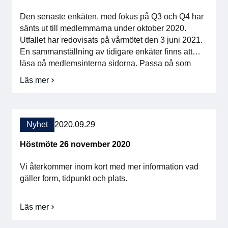
Den senaste enkäten, med fokus på Q3 och Q4 har
sänts ut till medlemmarna under oktober 2020.
Utfallet har redovisats på vårmötet den 3 juni 2021.
En sammanställning av tidigare enkäter finns att
läsa på medlemsinterna sidorna. Passa på som
medlem och läs hur branschen mår!
Läs mer
om
Hur
påverkar
pandemin
branschen?
Nyhet
2020.09.29
Höstmöte 26 november 2020
Vi återkommer inom kort med mer information vad
gäller form, tidpunkt och plats.
Läs mer
om
Höstmöte