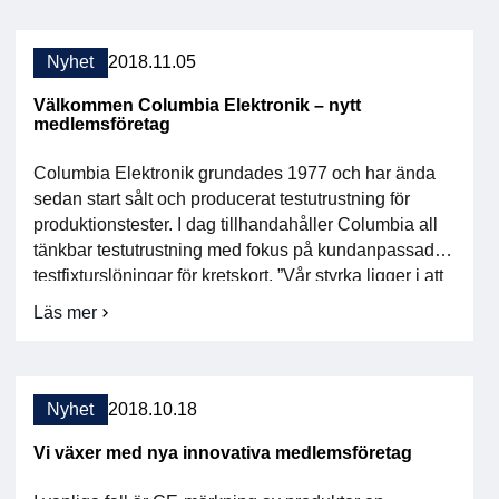
du presentationerna från dagen.
Nyhet
2018.11.05
Välkommen Columbia Elektronik – nytt
medlemsföretag
Columbia Elektronik grundades 1977 och har ända
sedan start sålt och producerat testutrustning för
produktionstester. I dag tillhandahåller Columbia all
tänkbar testutrustning med fokus på kundanpassade
testfixturslöningar för kretskort. ”Vår styrka ligger i att
vi är ett lokalt företag med stor närhet till kunden. Allt
Läs mer
om
vi gör är kundanpassat”, säger Mats Klarholm, VD på
Välkommen
Columbia […]
Columbia
Elektronik
–
Nyhet
2018.10.18
nytt
medlemsföretag
Vi växer med nya innovativa medlemsföretag