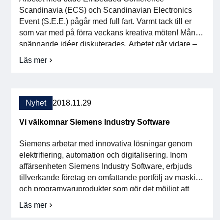
Scandinavia (ECS) och Scandinavian Electronics
Event (S.E.E.) pågår med full fart. Varmt tack till er
som var med på förra veckans kreativa möten! Många
spännande idéer diskuterades. Arbetet går vidare –
alla är varmt välkomna att bidra med synpunkter och
Läs mer
om
förslag. Tillsammans skapar vi bästa tänkbara arenor
Workshop
för kunskap och […]
S.E.E.
&
arbetsmöte
Nyhet
2018.11.29
ECS
Vi välkomnar Siemens Industry Software
Siemens arbetar med innovativa lösningar genom
elektrifiering, automation och digitalisering. Inom
affärsenheten Siemens Industry Software, erbjuds
tillverkande företag en omfattande portfölj av maskin-
och programvaruprodukter som gör det möjligt att
integrera all data från vilket skede som helst i
Läs mer
om
tillverkningsprocessen. Henrik Dahlström,
Vi