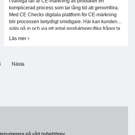
I vanliga fall är CE-märkning av produkter en
komplicerad process som tar lång tid att genomföra.
Med CE Checks digitala plattform för CE-märkning
blir processen betydligt smidigare. Här kan kunden
själv gå in och via ett antal produktspecifika frågor ta
reda på vilka direktiv som gäller. Därefter kopplas en
Läs mer
om
avancerad AI-enhet på som sållar bland […]
Vi
växer
med
nya
4
Nästa
innovativa
medlemsföretag
renumerera på vårt nyhetsbrev