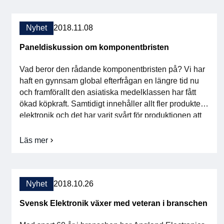
affärsutvecklingschef på Siemens Industry Software,
välkomnar
ser en trend i att allt fler produkter […]
Siemens
Industry
Nyhet
2018.11.08
Software
Paneldiskussion om komponentbristen
Vad beror den rådande komponentbristen på? Vi har
haft en gynnsam global efterfrågan en längre tid nu
och framförallt den asiatiska medelklassen har fått
ökad köpkraft. Samtidigt innehåller allt fler produkter
elektronik och det har varit svårt för produktionen att
hålla jämna steg med utvecklingen. Investeringarna i
ny tillverkning har även varit eftersatta i förhållande
Läs mer
om
[…]
Paneldiskussion
om
komponentbristen
Nyhet
2018.10.26
Svensk Elektronik växer med veteran i branschen