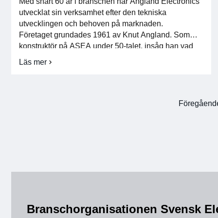
Med snart 60 år i branschen har Angland Electronics
utvecklat sin verksamhet efter den tekniska
utvecklingen och behoven på marknaden.
Företaget grundades 1961 av Knut Angland. Som
konstruktör på ASEA under 50-talet, insåg han vad
transistorn skulle komma att betyda för elektroniken
Läs mer
om
och människors vardag. Företagets verksamhet
Svensk
inleddes med produktion av kontrollreläer till
Elektronik
villaoljebrännare. Under oljekrisen på […]
växer
med
Föregåend
veteran
i
branschen
Branschorganisationen Svensk El