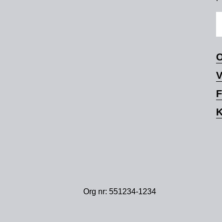
O
V
F
K
Org nr: 551234-1234