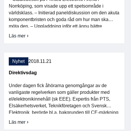
Norrköping, som visade upp ett spetsområde i
världsklass. – Initierad paneldiskussion om den akuta
komponentbristen och goda råd om hur man ska
möta den. – Uppladdning inför ett ännu bättre
Scandinavian Electronic Event. Varmt tack till er alla
Läs mer
om
som deltog och delade med er av erfarenheter och
Höstmötet
klokhet. […]
2018
–
såhär
Nyhet
2018.11.21
var
det!
Direktivsdag
Under dagen fick åhörarna genomgångar av de
vanligaste regelverken som gäller produkter med
el/elektronikinnehåll (sk EEE). Expertis från PTS,
Elsäkerhetsverket, Teknikföretagen och Svensk
Elektronik berörde bl.a. bakgrunden till CE-märkning
och Varupaketet, samt regelverk som RoHS, REACH,
Läs mer
om
WEEE, Ecodesign, EMC, LVD, och RED. Här hittar
Direktivsdag