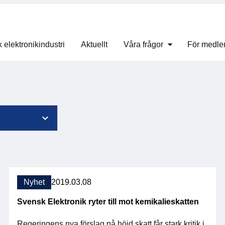
 elektronikindustri
Aktuellt
Våra frågor
För medl
Nyhet
2019.03.08
Svensk Elektronik ryter till mot kemikalieskatten
Regeringens nya förslag på höjd skatt får stark kritik i