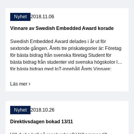
elektronikkonstruktion tillsammans med företag i […]
Teknik
–
nytt
Nyhet
2018.11.06
medlemsföretag
Vinnare av Swedish Embedded Award korade
Swedish Embedded Award delades i år ut för
sextonde gången. Årets tre priskategorier är: Företag
för bästa bidrag från svenska företag Student för
bästa bidrag från studenter vid svenska högskolor IoT
för bästa bidrag med IoT-innehåll Årets Vinnare:
Kategori Företag – (TVÅ VINNARE): Integrum AB
med utvecklingspartner Chalmers, med bidraget “The
Läs mer
om
Artificial Limb Controller, ALC” […]
Vinnare
av
Swedish
Embedded
Nyhet
2018.10.26
Award
korade
Direktivsdagen bokad 13/11