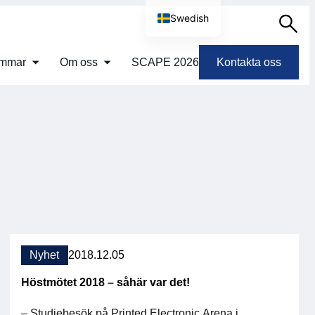
Swedish
Sök
English
emmar
Om oss
SCAPE 2026
Kontakta oss
Nyhet
2018.12.05
Höstmötet 2018 – såhär var det!
– Studiebesök på Printed Electronic Arena i