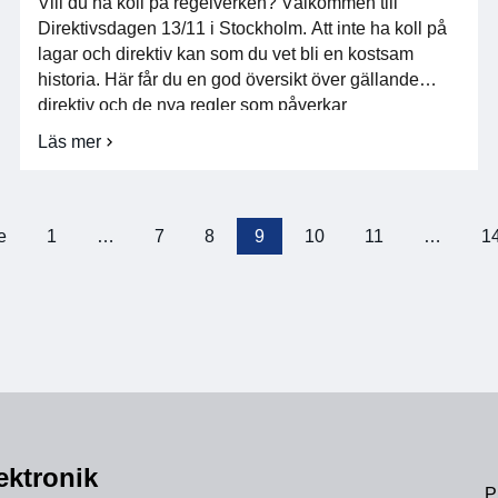
Vill du ha koll på regelverken? Välkommen till
Direktivsdagen 13/11 i Stockholm. Att inte ha koll på
lagar och direktiv kan som du vet bli en kostsam
historia. Här får du en god översikt över gällande
direktiv och de nya regler som påverkar
elektronikbranschen. Få allt serverat på en dag –
Läs mer
om
effektivt sätt att hålla […]
Direktivsdagen
bokad
13/11
e
1
…
7
8
9
10
11
…
1
Sidnumrering
för
inlägg
ektronik
P