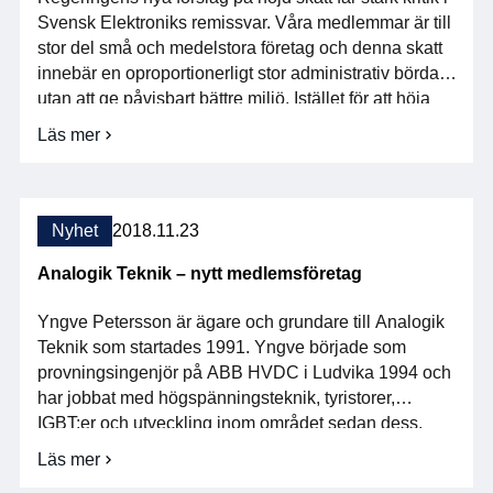
Svensk Elektroniks remissvar. Våra medlemmar är till
stor del små och medelstora företag och denna skatt
innebär en oproportionerligt stor administrativ börda,
utan att ge påvisbart bättre miljö. Istället för att höja
skatten anser vi att skatten snarast bör avskaffas. Den
Läs mer
om
är ineffektiv, krånglig och […]
Svensk
Elektronik
ryter
till
Nyhet
2018.11.23
mot
kemikalieskatten
Analogik Teknik – nytt medlemsföretag
Yngve Petersson är ägare och grundare till Analogik
Teknik som startades 1991. Yngve började som
provningsingenjör på ABB HVDC i Ludvika 1994 och
har jobbat med högspänningsteknik, tyristorer,
IGBT:er och utveckling inom området sedan dess.
Analogik Teknik som under denna tid var vilande,
Läs mer
om
startades upp igen 2007 och fortsatte med
Analogik