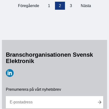
och större kunskap inom detta teknikområde. Det
Föregående
1
2
3
Nästa
Sidnumrering
[…]
för
inlägg
Branschorganisationen Svensk
Elektronik
https://www.linkedin.com/company/svensk-
elektronik
Prenumerera på vårt nyhetsbrev