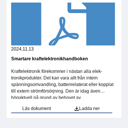
2024.11.13
Smartare kraftelektronikhandboken
Kraftelektronik förekommer i nästan alla elek­
tronikprodukter. Det kan vara allt från intern
spänningsomvandling, batterirelaterat eller kopplat
till extern strömförsörjning. Den är idag även
högaktuell på grund av behovet av
klimatomställning, sänkt energiförbrukning och
Läs dokument
Ladda ner
fossilfri el. Såväl infrastrukturen för
energiförsörjningen som elektrifieringen av till
exempel fordonsflottan kräver mer kraftelektronik