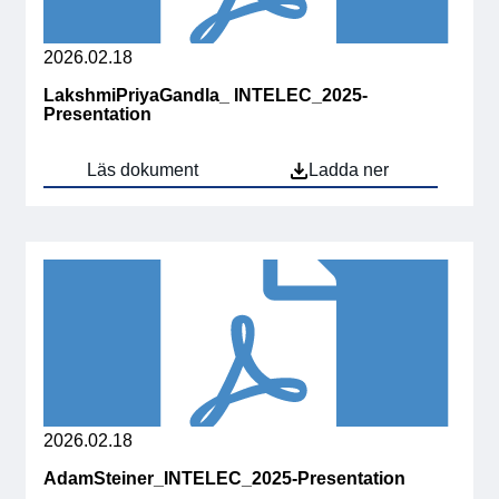
webbplatsen
För medlemmar
2026.02.18
Medlemsinternt
LakshmiPriyaGandla_ INTELEC_2025-
Presentation
Handböcker
Läs dokument
Ladda ner
Direktiv och regler
Fokusgrupper
Elektronikmässan
Stora Elektronikdagen
Om oss
2026.02.18
AdamSteiner_INTELEC_2025-Presentation
Om Svensk Elektronik