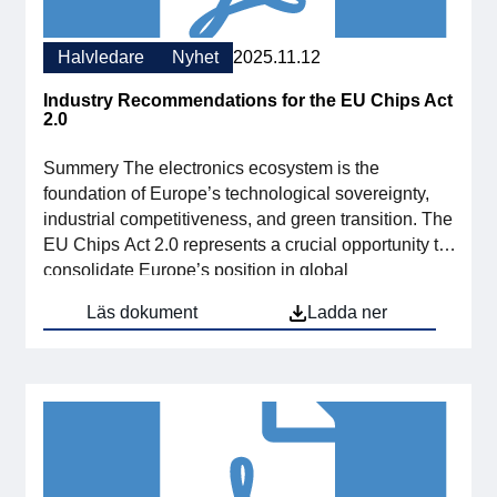
Halvledare
Nyhet
2025.11.12
Industry Recommendations for the EU Chips Act
2.0
Summery The electronics ecosystem is the
foundation of Europe’s technological sovereignty,
industrial competitiveness, and green transition. The
EU Chips Act 2.0 represents a crucial opportunity to
consolidate Europe’s position in global
semiconductor value chains and ensure a resilient
Läs dokument
Ladda ner
and innovation driven industrial base. Svensk
Elektronik, representing Sweden’s electronics and
semiconductor industry, welcomes the
Commission’s continued […]