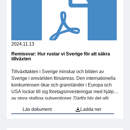
2024.11.13
Remissvar: Hur rustar vi Sverige för att säkra
tillväxten
Tillväxttakten i Sverige minskar och bilden av
Sverige i omvärlden försämras. Den internationella
konkurrensen ökar och grannländer i Europa och
USA lockar till sig företagsinvesteringar med hjälp
av stora statliga subventioner. Därför blir det allt
viktigare för Sverige att investera i och utveckla sina
Läs dokument
Ladda ner
styrkor för att inte tappa i konkurrenskraft. Svensk
Elektroniks uppfattning är […]