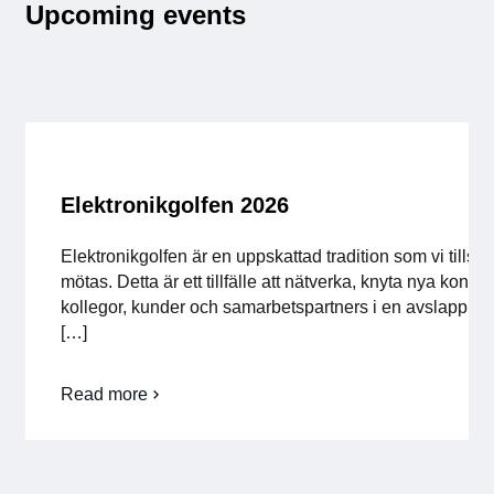
Upcoming events
att
MCC-
rörlighet mellan akademi och
licenser för att […]
vi
leveranser
näringslivFör att […]
verkligen
omsätter
forskningen
i
industrin
Elektronikgolfen 2026
Elektronikgolfen är en uppskattad tradition som vi tillsa
mötas. Detta är ett tillfälle att nätverka, knyta nya kon
kollegor, kunder och samarbetspartners i en avslappnad
[…]
Read more
om
Elektronikgolfen
2026