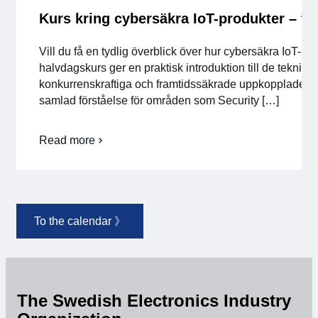
Kurs kring cybersäkra IoT-produkter – te
Vill du få en tydlig överblick över hur cybersäkra IoT-p
halvdagskurs ger en praktisk introduktion till de teknisk
konkurrenskraftiga och framtidssäkrade uppkopplade p
samlad förståelse för områden som Security […]
Read more
om
Kurs
kring
cybersäkra
IoT-
produkter
To the calendar 》
–
teknik,
livscykel
och
nya
EU-
The Swedish Electronics Industry
krav