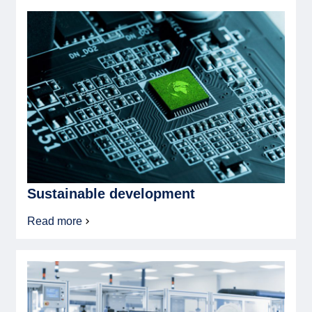
strategically
important
semiconductor
issue
Sustainable development
Read more
about
Sustainable
Development