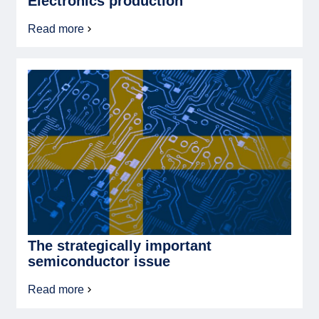
Electronics production
Read more
about
Electronics
Production
The strategically important
semiconductor issue
Read more
about
The