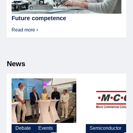
Future competence
Read more
about
the
competence
of
the
future
News
Debate
Events
Semiconductor
N