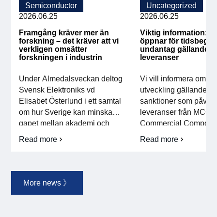
Semiconductor
Uncategorized
2026.06.25
2026.06.25
Framgång kräver mer än
Viktig information: E
forskning – det kräver att vi
öppnar för tidsbegrä
verkligen omsätter
undantag gällande 
forskningen i industrin
leveranser
Under Almedalsveckan deltog
Vi vill informera om en
Svensk Elektroniks vd
utveckling gällande d
Elisabet Österlund i ett samtal
sanktioner som påverk
om hur Sverige kan minska
leveranser från MCC (
gapet mellan akademi och
Commercial Compone
industri – en fråga som är
Corporation) sedan d
Read more
Read more
om
om
avgörande för landets framtida
april 2026. Efter en akt
Framgång
Viktig
konkurrenskraft och förmåga
dialog har EU nu besl
kräver
information:
att omsätta forskning till
ett tidsbegränsat unda
mer
EU
än
öppnar
innovation, tillväxt och
att minska störningarn
More news 》
forskning
för
industriell utveckling. I
europeiska leverantörs
–
tidsbegränsat
diskussionen lyftes flera
Detta ger drabbade fö
det
undantag
viktiga områden: Ökad
möjlighet att ansöka 
kräver
gällande